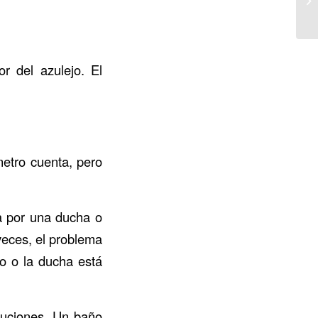
r del azulejo. El
metro cuenta, pero
ra por una ducha o
veces, el problema
o o la ducha está
luciones. Un baño