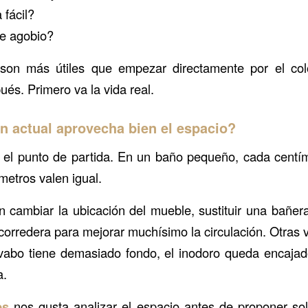
 fácil?
e agobio?
son más útiles que empezar directamente por el colo
és. Primero va la vida real.
ón actual aprovecha bien el espacio?
s el punto de partida. En un baño pequeño, cada centí
metros valen igual.
 cambiar la ubicación del mueble, sustituir una bañe
 corredera para mejorar muchísimo la circulación. Otras 
avabo tiene demasiado fondo, el inodoro queda encajad
a.
es
nos gusta analizar el espacio antes de proponer so