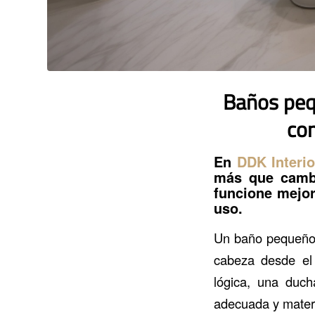
Baños peq
co
En
DDK Interio
más que cambi
funcione mejor
uso.
Un baño pequeño p
cabeza desde el 
lógica, una duch
adecuada y materi