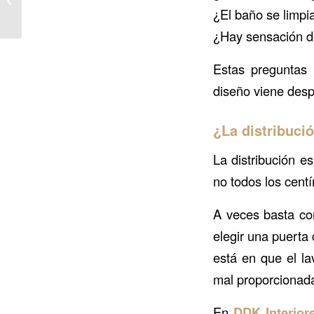
momento perfecto para
¿El baño se limpia
planificar...
¿Hay sensación d
Estas preguntas 
diseño viene despu
¿La distribuci
La distribución e
no todos los centí
A veces basta con
elegir una puerta
está en que el l
mal proporcionad
En
DDK Interior