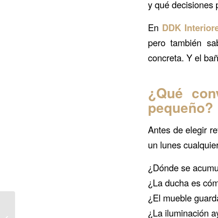
y qué decisiones 
En
DDK Interior
pero también sa
concreta. Y el ba
¿Qué conv
pequeño?
Antes de elegir r
un lunes cualquie
¿Dónde se acumul
¿La ducha es có
¿El mueble guarda
Reformar en primavera:
¿La iluminación 
por qué mayo es el