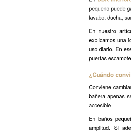
pequeño puede gan
lavabo, ducha, sa
En nuestro artí
explicamos una i
uso diario. En es
puertas escamotea
¿Cuándo convi
Conviene cambiar
bañera apenas s
accesible.
En baños pequeñ
amplitud. Si ad