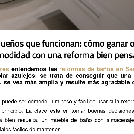
ueños que funcionan: cómo ganar or
modidad con una reforma bien pens
res
entendemos las
reformas de baños en Sev
ar azulejos: se trata de conseguir que una e
, se vea más amplia y resulte más agradable 
uede ser cómodo, luminoso y fácil de usar si la refo
principio. La clave está en tomar buenas decisiones:
a bien resuelta, un mueble de baño con almacenaje 
ales fáciles de mantener.