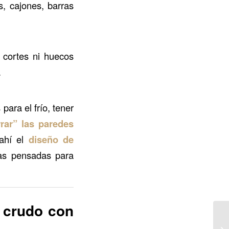
s, cajones, barras
n cortes ni huecos
.
ara el frío, tener
rrar” las paredes
 ahí el
diseño de
as pensadas para
n crudo con