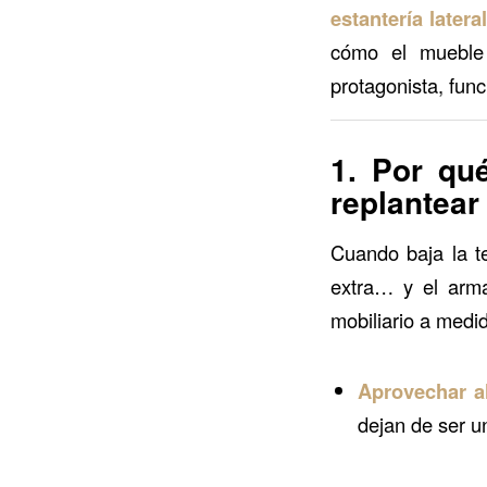
estantería later
cómo el mueble 
protagonista, func
1. Por qu
replantear
Cuando baja la t
extra… y el arma
mobiliario a medid
Aprovechar a
dejan de ser u