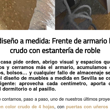
diseño a medida: Frente de armario 
crudo con estantería de roble
 casa pide orden, abrigo visual y espacios q
os y cerramos más el armario, acumulamos 
s, bolsos… y cualquier fallo de almacenaje se
el
diseño de muebles a medida en Sevilla
se co
eligente: aprovecha cada centímetro, aporta 
 dormitorio o al pasillo.
te contamos, paso a paso, uno de nuestros últimos proy
en color crudo de 4 hojas
, con
puertas con uñeros 