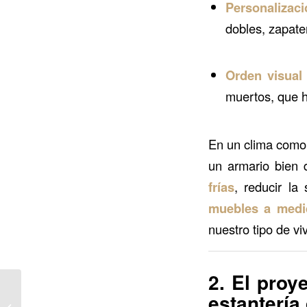
Personalizaci
dobles, zapater
Orden visual
muertos, que h
En un clima como 
un armario bien 
frías
, reducir l
muebles a medid
nuestro tipo de viv
2. El proy
Tu salón de invierno
estantería
perfecto: diseño y