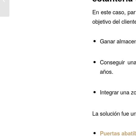
distribución para
disfrutar en c...
En este caso, par
objetivo del client
Ganar almacena
Conseguir un
años.
Integrar una z
La solución fue u
Puertas abati