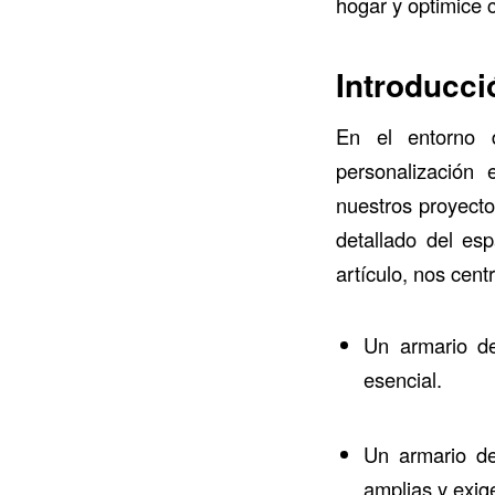
hogar y optimice 
Introducci
En el entorno
personalización 
nuestros proyect
detallado del esp
artículo, nos cen
Un armario de
esencial.
Un armario de
amplias y exig