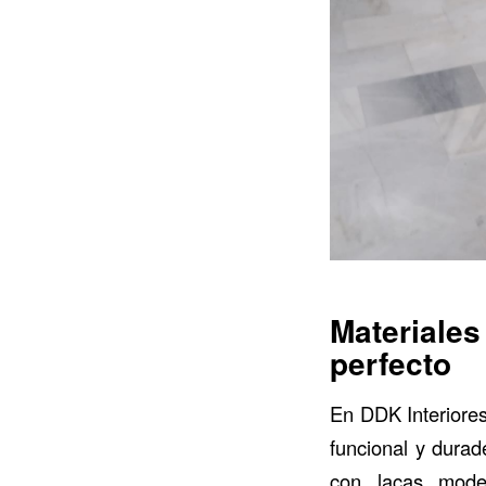
Materiale
perfecto
En DDK Interiores
funcional y dura
con lacas moder