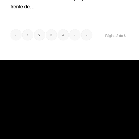
frente de…
‹
1
3
4
›
»
2
Página 2 de 6